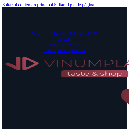
Saltar al contenido principal
Saltar al pie de página
Av. del Gran Capitán, 42, Centro, 14001
Córdoba
+34 604 43 54 63
tienda@vinumplay.com