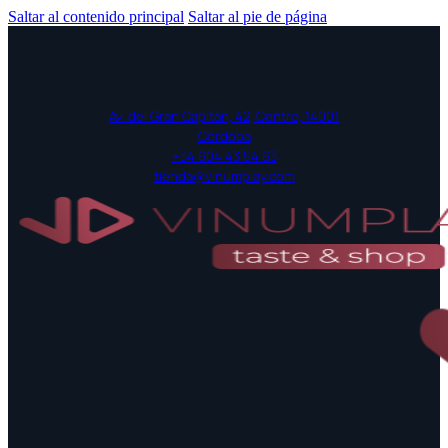
Saltar al contenido principal
Saltar al pie de página
Av. del Gran Capitán, 42, Centro, 14001
Córdoba
+34 604 43 54 63
tienda@vinumplay.com