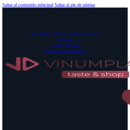
Saltar al contenido principal
Saltar al pie de página
Av. del Gran Capitán, 42, Centro, 14001
Córdoba
+34 604 43 54 63
tienda@vinumplay.com