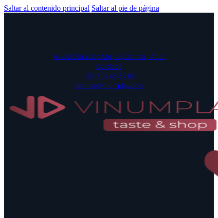
Saltar al contenido principal
Saltar al pie de página
Av. del Gran Capitán, 42, Centro, 14001
Córdoba
+34 604 43 54 63
tienda@vinumplay.com