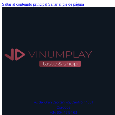
Saltar al contenido principal
Saltar al pie de página
Av. del Gran Capitán, 42, Centro, 14001
Córdoba
+34 604 43 54 63