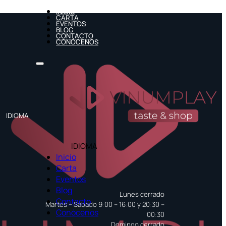
INICIO
CARTA
EVENTOS
BLOG
CONTACTO
CONÓCENOS
IDIOMA
IDIOMA
Inicio
Carta
Eventos
Blog
Lunes cerrado
Contacto
Martes – Sábado 9:00 – 16:00 y 20:30 –
Conócenos
00:30
Domingo cerrado