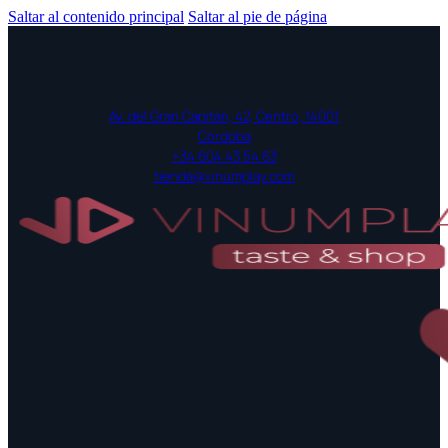
Saltar al contenido principal
Saltar al pie de página
Av. del Gran Capitán, 42, Centro, 14001
Córdoba
+34 604 43 54 63
tienda@vinumplay.com