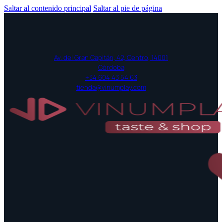
Saltar al contenido principal
Saltar al pie de página
Av. del Gran Capitán, 42, Centro, 14001
Córdoba
+34 604 43 54 63
tienda@vinumplay.com