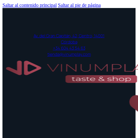
Saltar al contenido principal
Saltar al pie de página
Av. del Gran Capitán, 42, Centro, 14001
Córdoba
+34 604 43 54 63
tienda@vinumplay.com