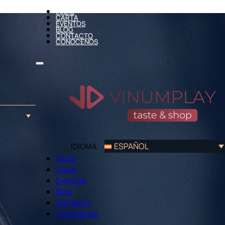
INICIO
CARTA
EVENTOS
BLOG
CONTACTO
CONÓCENOS
ESPAÑOL
IDIOMA
Inicio
Carta
Eventos
Blog
Contacto
Conócenos